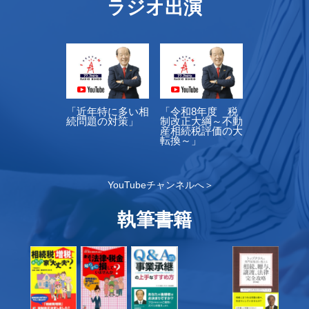
ラジオ出演
「近年特に多い相
「令和8年度 税
続問題の対策」
制改正大綱～不動
産相続税評価の大
転換～」
YouTubeチャンネルへ＞
執筆書籍