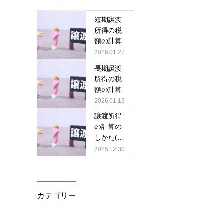
短期譲渡
所得の税
額の計算
2026.01.27
長期譲渡
所得の税
額の計算
2026.01.13
譲渡所得
の計算の
しかた(分
離課税)
2025.12.30
カテゴリー