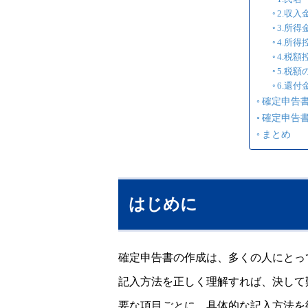
2.収
3.所得
4.所
4.税
5.税額
6.還
確定申告
確定申告
まとめ
はじめに
確定申告書の作成は、多くの人にとっ
記入方法を正しく理解すれば、決して
要な項目ごとに、具体的な記入方法を