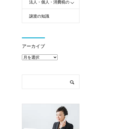
法人・個人・消費税の
譲渡の知識
知識
ア
ー
アーカイブ
カ
イ
ブ